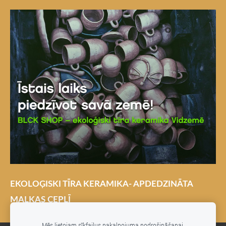
EKOLOĢISKI TĪRA KERAMIKA- APDEDZINĀTA
MALKAS CEPLĪ
Mēs lietojam sīkfailus pakalpojuma nodrošināšanai,