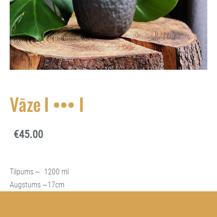
Vāze I ••• I
€45.00
Tilpums ~ 1200 ml
Augstums ~17cm