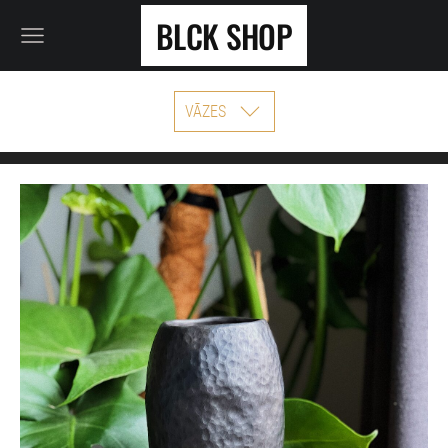
BLCK SHOP
VĀZES