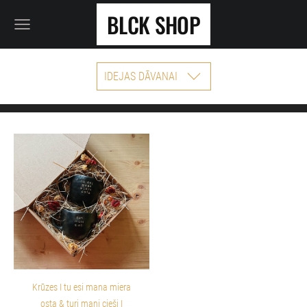
BLCK SHOP
IDEJAS DĀVANAI
Krūzes I tu esi mana miera
osta & turi mani cieši I